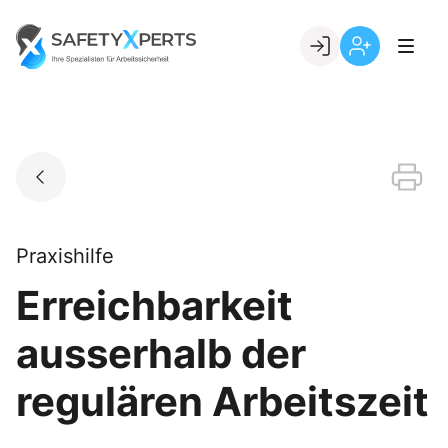
Skip
to
Go to landing page.
content
Willkommen
Registrierung
bei
per
SafetyXperts
Kundennumme
Praxishilfe
Erreichbarkeit
ausserhalb der
regulären Arbeitszeit