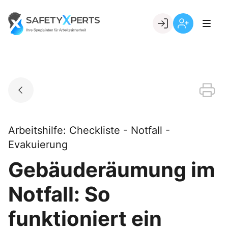
Skip
to
Go to landing page.
content
Willkommen
Registrierung
bei
per
SafetyXperts
Kundennumme
Arbeitshilfe: Checkliste - Notfall -
Evakuierung
Gebäuderäumung im
Notfall: So
funktioniert ein