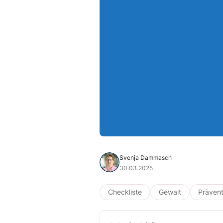
Svenja Dammasch
30.03.2025
Checkliste
Gewalt
Prävent