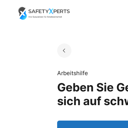
Skip
to
Go to landing page.
content
Arbeitshilfe
Geben Sie Ge
sich auf sch