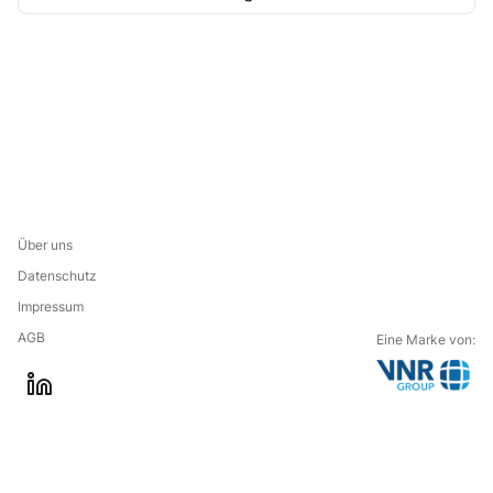
Über uns
Datenschutz
Impressum
AGB
Eine Marke von:
G
l
o
i
t
n
o
k