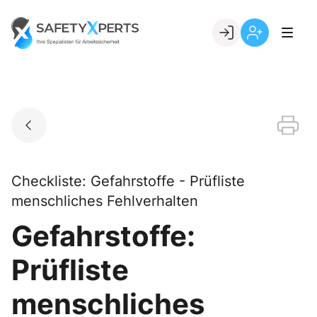
Skip
to
Go to landing page.
content
Willkommen
Registrierung
bei
per
SafetyXperts
Kundennumme
Checkliste: Gefahrstoffe - Prüfliste
menschliches Fehlverhalten
Gefahrstoffe:
Prüfliste
menschliches