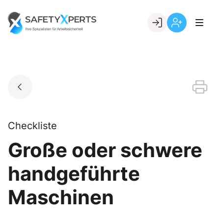
Skip
to
Go to landing page.
content
Willkommen
Registrierung
bei
per
SafetyXperts
Kundennumme
Checkliste
Große oder schwere
handgeführte
Maschinen