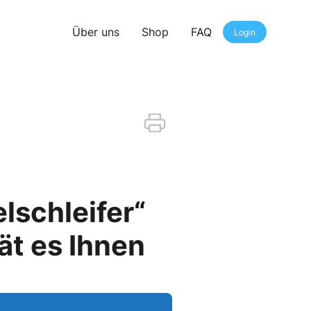
Über uns
Shop
FAQ
Login
lschleifer“
ät es Ihnen