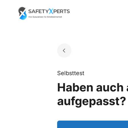
Skip
to
Go to landing page.
content
Selbsttest
Haben auch a
aufgepasst? 