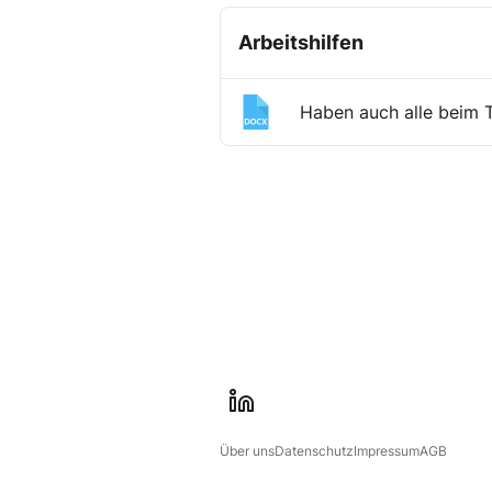
Arbeitshilfen
Haben auch alle beim T
l
i
Über uns
Datenschutz
Impressum
AGB
n