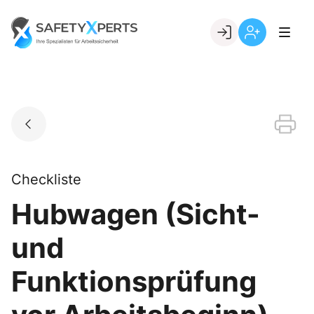
Skip
to
Go to landing page.
content
Willkommen
Registrierung
bei
per
SafetyXperts
Kundennumme
Checkliste
Hubwagen (Sicht-
und
Funktionsprüfung