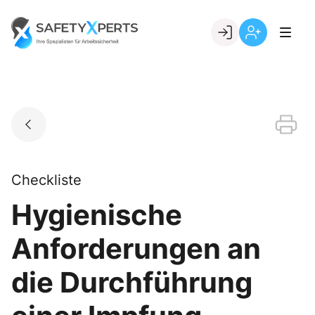
Skip
to
Go to landing page.
content
Willkommen
Registrierung
bei
per
SafetyXperts
Kundennumme
Checkliste
Hygienische
Anforderungen an
die Durchführung