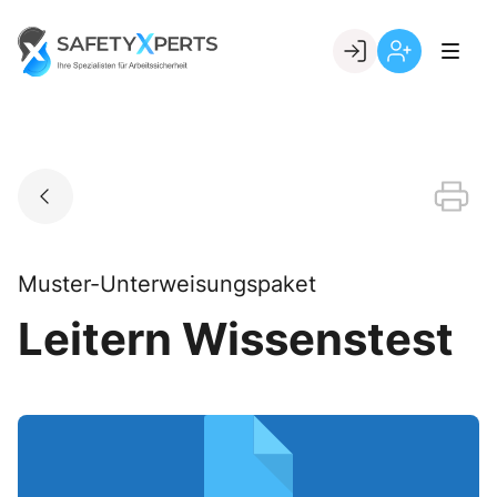
Skip
to
Go to landing page.
content
Willkommen
Registrierung
bei
per
SafetyXperts
Kundennumme
Muster-Unterweisungspaket
Leitern Wissenstest