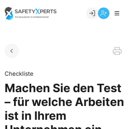
Skip
to
Go to landing page.
content
Willkommen
Registrierung
bei
per
SafetyXperts
Kundennumme
Checkliste
Machen Sie den Test
– für welche Arbeiten
ist in Ihrem