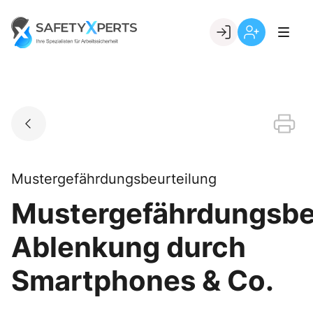
Skip
to
Go to landing page.
content
Willkommen
Registrierung
bei
per
SafetyXperts
Kundennumme
Mustergefährdungsbeurteilung
Mustergefährdungsbe
Ablenkung durch
Smartphones & Co.