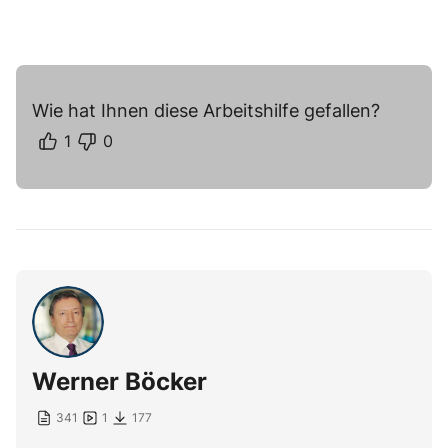
Wie hat Ihnen diese Arbeitshilfe gefallen?
1
0
Werner Böcker
341
1
177