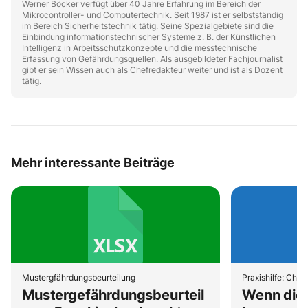
Werner Böcker verfügt über 40 Jahre Erfahrung im Bereich der
Mikrocontroller- und Computertechnik. Seit 1987 ist er selbstständig
im Bereich Sicherheitstechnik tätig. Seine Spezialgebiete sind die
Einbindung informationstechnischer Systeme z. B. der Künstlichen
Intelligenz in Arbeitsschutzkonzepte und die messtechnische
Erfassung von Gefährdungsquellen. Als ausgebildeter Fachjournalist
gibt er sein Wissen auch als Chefredakteur weiter und ist als Dozent
tätig.
Mehr interessante Beiträge
Mustergfährdungsbeurteilung
Mustergefährdungsbeurteil
Wenn die