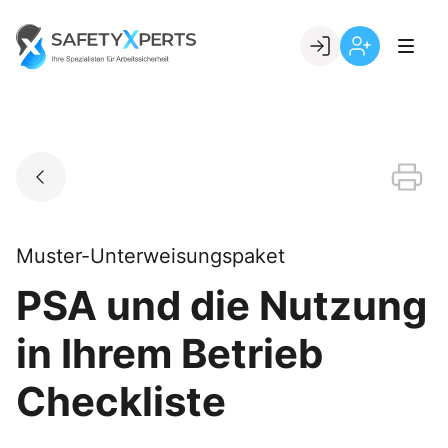
Skip
to
Go to landing page.
content
Willkommen
Registrierung
bei
per
SafetyXperts
Kundennumme
Muster-Unterweisungspaket
PSA und die Nutzung
in Ihrem Betrieb
Checkliste