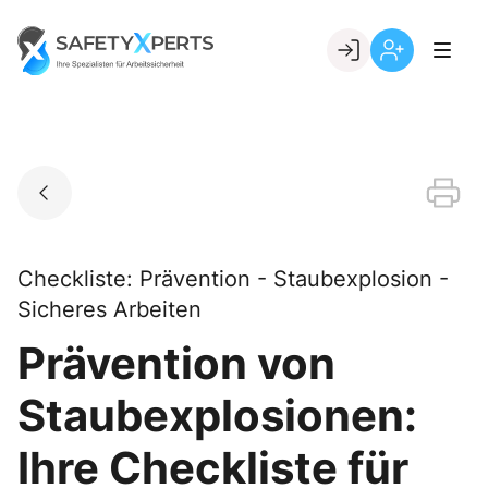
Skip
to
Go to landing page.
content
Willkommen
Registrierung
bei
per
SafetyXperts
Kundennumme
Checkliste: Prävention - Staubexplosion -
Sicheres Arbeiten
Prävention von
Staubexplosionen:
Ihre Checkliste für