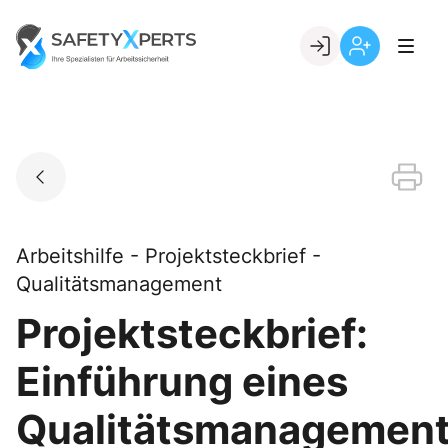
Skip
to
Go to landing page.
content
Willkommen
Registrierung
bei
per
SafetyXperts
Kundennumme
Arbeitshilfe - Projektsteckbrief -
Qualitätsmanagement
Projektsteckbrief:
Einführung eines
Qualitätsmanagemen