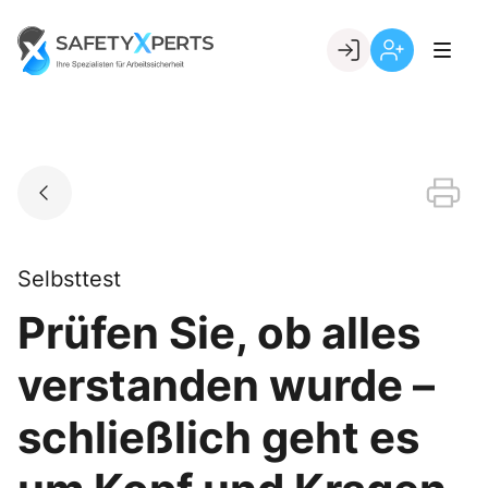
Skip
to
Go to landing page.
content
Willkommen
Registrierung
bei
per
SafetyXperts
Kundennumme
Selbsttest
Prüfen Sie, ob alles
verstanden wurde –
schließlich geht es