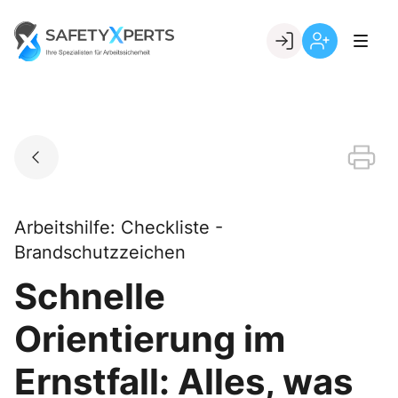
Skip
to
Go to landing page.
content
Willkommen
Registrierung
bei
per
SafetyXperts
Kundennumme
Arbeitshilfe: Checkliste -
Brandschutzzeichen
Schnelle
Orientierung im
Ernstfall: Alles, was