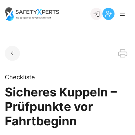
Skip
to
Go to landing page.
content
Willkommen
Registrierung
bei
per
SafetyXperts
Kundennumme
Checkliste
Sicheres Kuppeln –
Prüfpunkte vor
Fahrtbeginn