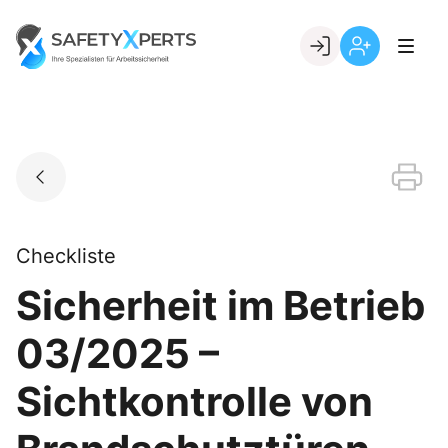
Skip
to
Go to landing page.
content
Willkommen
Registrierung
bei
per
SafetyXperts
Kundennumme
Checkliste
Sicherheit im Betrieb
03/2025 –
Sichtkontrolle von