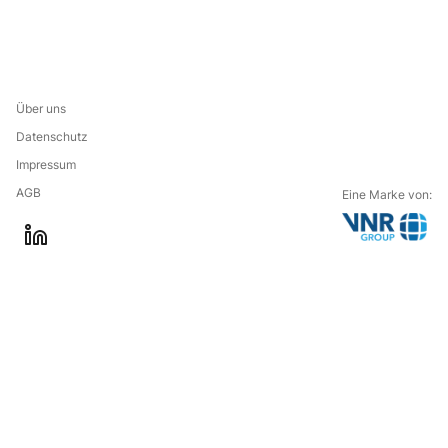
Über uns
Datenschutz
Impressum
AGB
Eine Marke von:
G
l
o
i
t
n
o
k
t
e
h
d
e
i
c
n
o