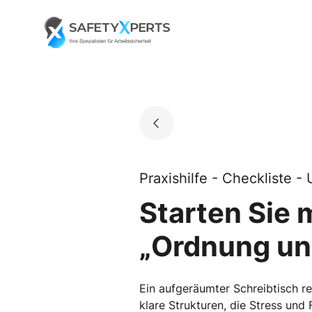
Skip
to
Go to landing page.
content
Praxishilfe - Checkliste 
Starten Sie 
„Ordnung un
Ein aufgeräumter Schreibtisch re
klare Strukturen, die Stress und