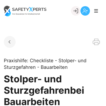
Skip
to
Go to landing page.
content
Willkommen
Registrierung
bei
per
SafetyXperts
Kundennumme
Praxishilfe: Checkliste - Stolper- und
Sturzgefahren - Bauarbeiten
Stolper- und
Sturzgefahrenbei
Bauarbeiten