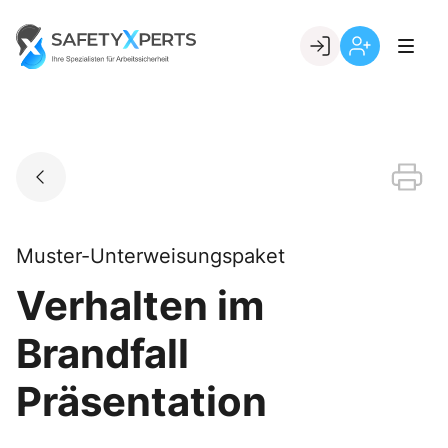
Skip
to
Go to landing page.
content
Willkommen
Registrierung
bei
per
SafetyXperts
Kundennumme
Muster-Unterweisungspaket
Verhalten im
Brandfall
Präsentation