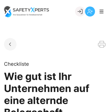
Skip
to
Go to landing page.
content
Willkommen
Registrierung
bei
per
SafetyXperts
Kundennumme
Checkliste
Wie gut ist Ihr
Unternehmen auf
eine alternde