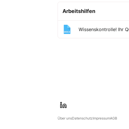
Arbeitshilfen
Wissenskontrolle! Ihr 
l
i
Über uns
Datenschutz
Impressum
AGB
n