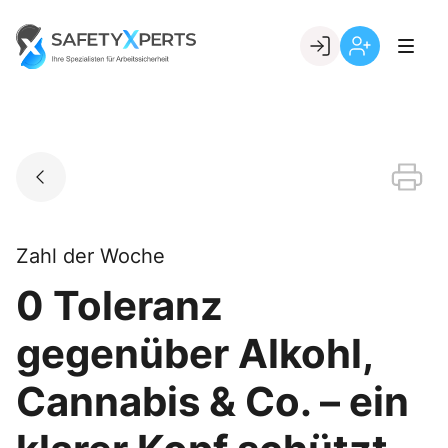
Skip
to
Go to landing page.
content
Willkommen
Registrierung
bei
per
SafetyXperts
Kundennumme
Zahl der Woche
0 Toleranz
gegenüber Alkohl,
Cannabis & Co. – ein