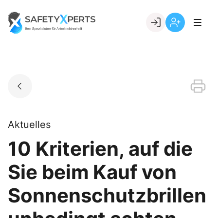
Skip
to
Go to landing page.
content
Willkommen
Registrierung
bei
per
SafetyXperts
Kundennumme
Aktuelles
10 Kriterien, auf die
Sie beim Kauf von
Sonnenschutzbrillen