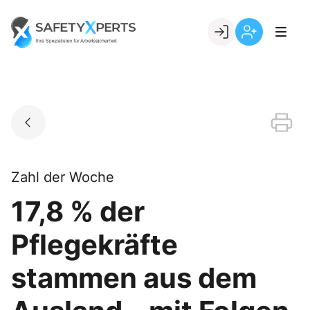
Skip
to
Go to landing page.
content
Willkommen
Registrierung
bei
per
SafetyXperts
Kundennumme
Zahl der Woche
17,8 % der
Pflegekräfte
stammen aus dem