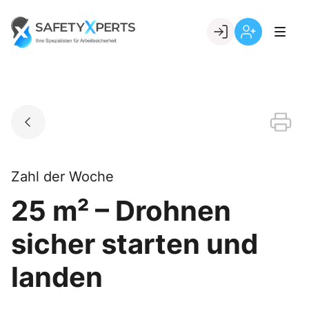
Skip
to
Go to landing page.
content
Willkommen
Registrierung
bei
per
SafetyXperts
Kundennumme
Zahl der Woche
25 m² – Drohnen
sicher starten und
landen