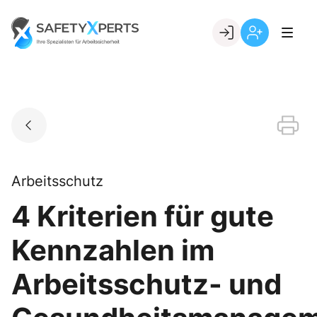
Skip
to
Go to landing page.
content
Willkommen
Registrierung
bei
per
SafetyXperts
Kundennumme
Arbeitsschutz
4 Kriterien für gute
Kennzahlen im
Arbeitsschutz- und