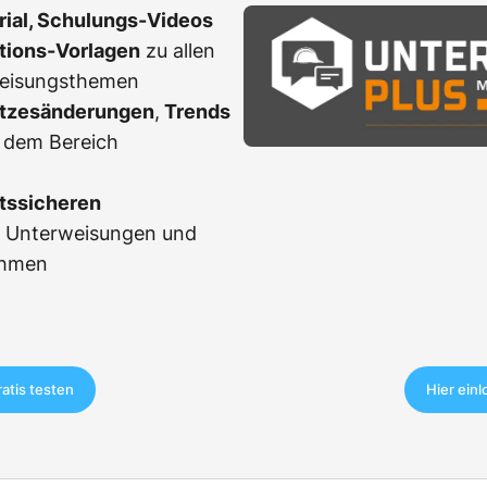
erial, Schulungs-Videos
ations-Vorlagen
zu allen
weisungsthemen
tzesänderungen
,
Trends
 dem Bereich
tssicheren
r Unterweisungen und
ahmen
ratis testen
Hier ein