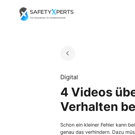
Skip
to
Go to landing page.
content
Digital
4 Videos übe
Verhalten be
Schon ein kleiner Fehler kann be
genau das verhindern. Dazu müss