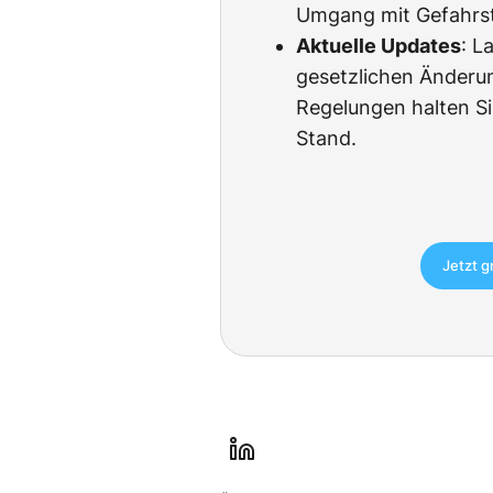
Umgang mit Gefahrsto
Aktuelle Updates
: L
gesetzlichen Änderu
Regelungen halten Si
Stand.
Jetzt g
l