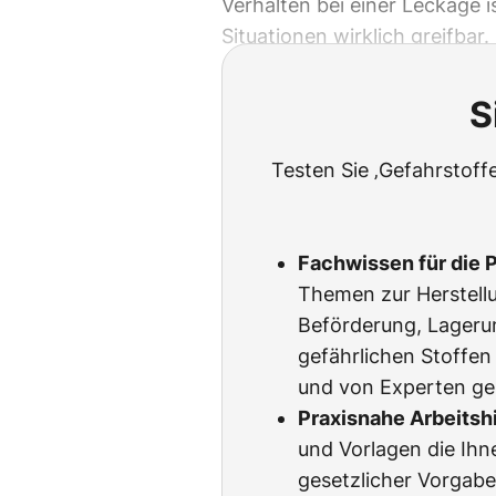
Verhalten bei einer Leckage i
Situationen wirklich greifbar.
S
Testen Sie ‚Gefahrstoffe
Fachwissen für die P
Themen zur Herstell
Beförderung, Lageru
gefährlichen Stoffen 
und von Experten ge
Praxisnahe Arbeitsh
und Vorlagen die Ih
gesetzlicher Vorgab