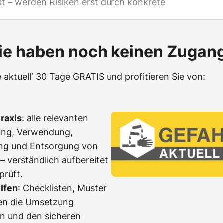
st – werden Risiken erst durch konkrete
ie haben noch keinen Zugan
 aktuell‘ 30 Tage GRATIS und profitieren Sie von:
raxis
: alle relevanten
ung, Verwendung,
ng und Entsorgung von
– verständlich aufbereitet
prüft.
ilfen
: Checklisten, Muster
nen die Umsetzung
en und den sicheren