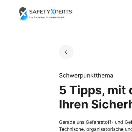
Skip
to
Go to landing page.
content
Schwerpunktthema
5 Tipps, mit
Ihren Siche
Gerade uns Gefahrstoff- und Gef
Technische, organisatorische un