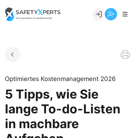
Skip
to
Go to landing page.
content
Willkommen
Registrierung
bei
per
SafetyXperts
Kundennumme
Optimiertes Kostenmanagement 2026
5 Tipps, wie Sie
lange To-do-Listen
in machbare