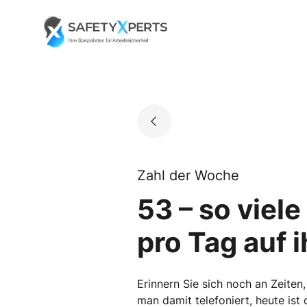
Skip
to
Go to landing page.
content
Zahl der Woche
53 – so viel
pro Tag auf 
Erinnern Sie sich noch an Zeite
man damit telefoniert, heute ist