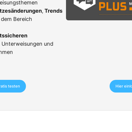
weisungsthemen
tzesänderungen
,
Trends
 dem Bereich
tssicheren
r Unterweisungen und
ahmen
ratis testen
Hier ein