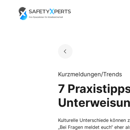
Skip
to
Go to landing page.
content
Kurzmeldungen/Trends
7 Praxistipps
Unterweisun
Kulturelle Unterschiede können z
„Bei Fragen meldet euch“ eher a