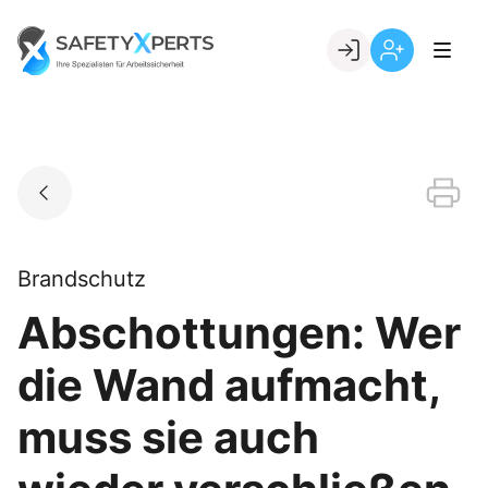
Skip
to
Go to landing page.
content
Willkommen
Registrierung
bei
per
SafetyXperts
Kundennumme
Brandschutz
Abschottungen: Wer
die Wand aufmacht,
muss sie auch