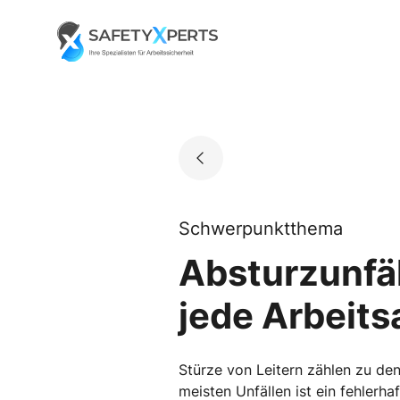
Skip
to
Go to landing page.
content
Schwerpunktthema
Absturzunfäl
jede Arbeits
Stürze von Leitern zählen zu den
meisten Unfällen ist ein fehlerh