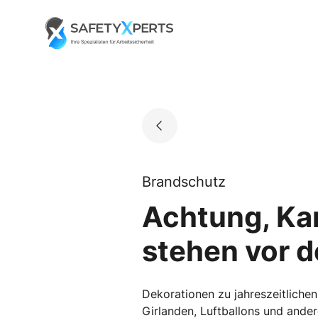
Skip
to
Go to landing page.
content
Brandschutz
Achtung, Ka
stehen vor d
Dekorationen zu jahreszeitlichen
Girlanden, Luftballons und ander