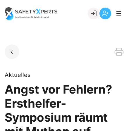
Skip
to
Go to landing page.
content
Willkommen
Registrierung
bei
per
SafetyXperts
Kundennumme
Aktuelles
Angst vor Fehlern?
Ersthelfer-
Symposium räumt