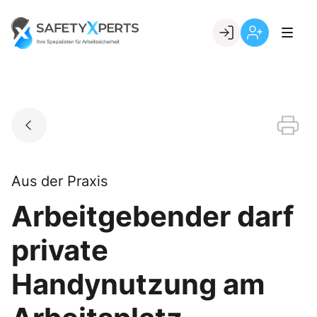
Skip
to
Go to landing page.
content
Willkommen
Registrierung
bei
per
SafetyXperts
Kundennumme
Aus der Praxis
Arbeitgebender darf
private
Handynutzung am