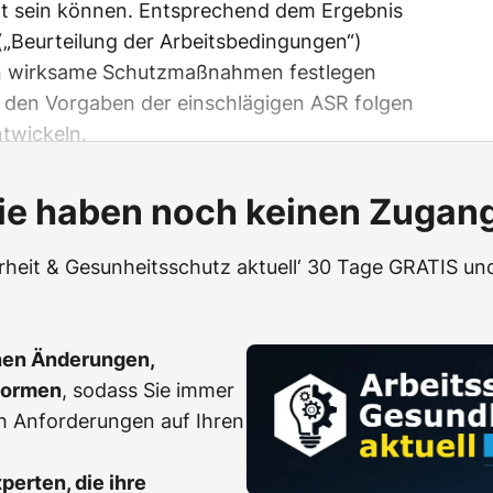
zt sein können. Entsprechend dem Ergebnis
(„Beurteilung der Arbeitsbedingungen“)
n wirksame Schutzmaßnahmen festlegen
 den Vorgaben der einschlägigen ASR folgen
ntwickeln.
ie haben noch keinen Zugan
erheit & Gesunheitsschutz aktuell‘ 30 Tage GRATIS und
hen Änderungen,
Normen
, sodass Sie immer
h Anforderungen auf Ihren
erten, die ihre