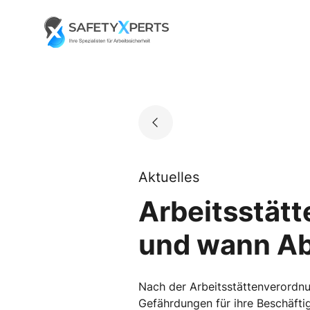
Skip
to
Go to landing page.
content
Aktuelles
Arbeitsstätt
und wann Ab
Nach der Arbeitsstättenverordn
Gefährdungen für ihre Beschäfti