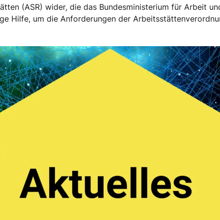
tätten (ASR) wider, die das Bundesministerium für Arbeit u
ige Hilfe, um die Anforderungen der Arbeitsstättenverord