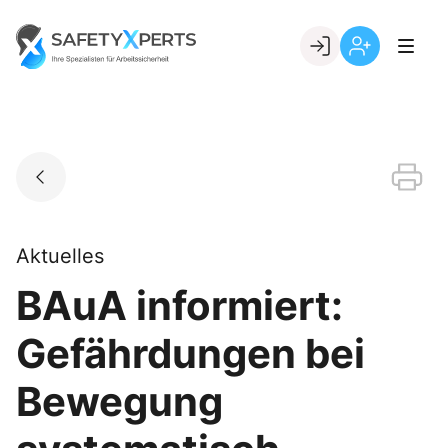
Skip
to
Go to landing page.
content
Willkommen
Registrierung
bei
per
SafetyXperts
Kundennumme
Aktuelles
BAuA informiert:
Gefährdungen bei
Bewegung