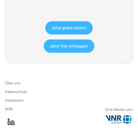
Jetzt gratis testen
Jetzt hier einloggen
Über uns
Datenschutz
Impressum
AGB
Eine Marke von:
G
l
o
i