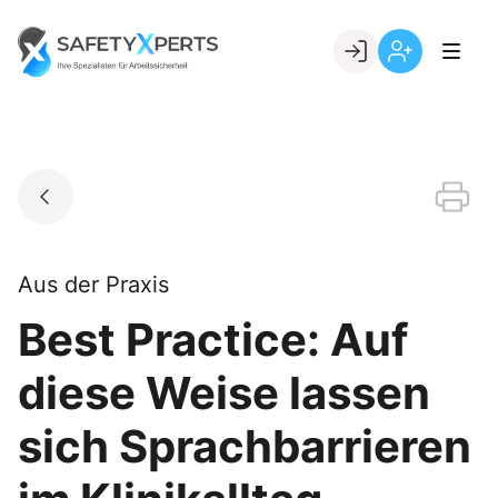
Skip
to
Go to landing page.
content
Willkommen
Registrierung
bei
per
SafetyXperts
Kundennumme
Aus der Praxis
Best Practice: Auf
diese Weise lassen
sich Sprachbarrieren