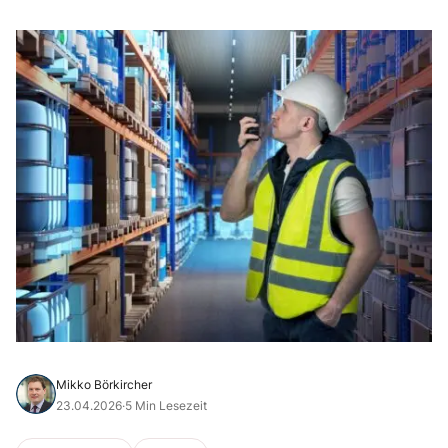
Mikko Börkircher
23.04.2026
·
5 Min Lesezeit