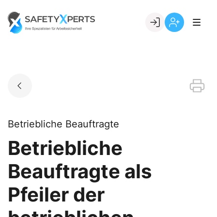
Skip
to
Go to landing page.
content
Willkommen
Registrierung
bei
per
SafetyXperts
Kundennumme
Betriebliche Beauftragte
Betriebliche
Beauftragte als
Pfeiler der