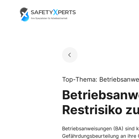
Skip
to
Go to landing page.
content
Top-Thema: Betriebsanw
Betriebsanwe
Restrisiko 
Betriebsanweisungen (BA) sind ke
Gefährdungsbeurteilung an ihre G