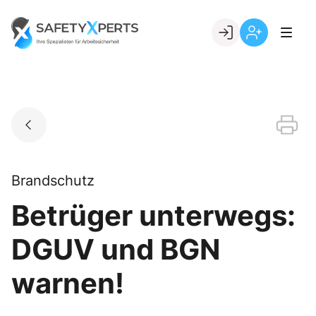
Skip
to
Go to landing page.
content
Willkommen
Registrierung
bei
per
SafetyXperts
Kundennumme
Brandschutz
Betrüger unterwegs:
DGUV und BGN
warnen!