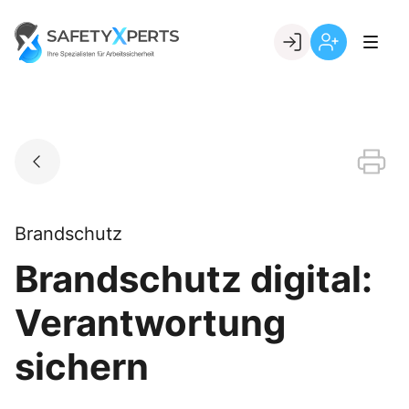
Skip
to
Go to landing page.
content
Willkommen
Registrierung
bei
per
SafetyXperts
Kundennumme
Brandschutz
Brandschutz digital:
Verantwortung
sichern