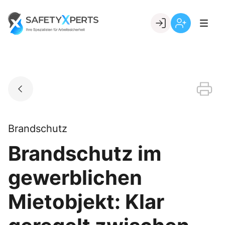
Skip
to
Go to landing page.
content
Willkommen
Registrierung
bei
per
SafetyXperts
Kundennumme
Brandschutz
Brandschutz im
gewerblichen
Mietobjekt: Klar