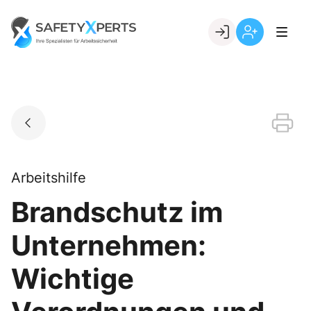
Skip
to
Go to landing page.
content
Willkommen
Registrierung
bei
per
SafetyXperts
Kundennumme
Arbeitshilfe
Brandschutz im
Unternehmen:
Wichtige