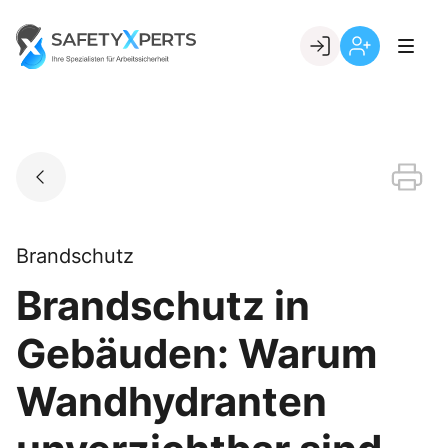
Skip
to
Go to landing page.
content
Willkommen
Registrierung
bei
per
SafetyXperts
Kundennumme
Brandschutz
Brandschutz in
Gebäuden: Warum
Wandhydranten